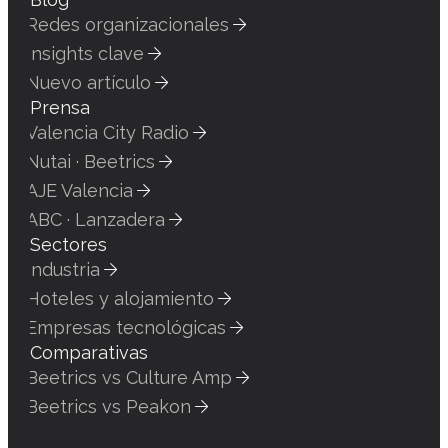
Redes organizacionales
Insights clave
Nuevo artículo
Prensa
Valencia City Radio
Nutai · Beetrics
AJE Valencia
ABC · Lanzadera
Sectores
Industria
Hoteles y alojamiento
Empresas tecnológicas
Comparativas
Beetrics vs Culture Amp
Beetrics vs Peakon