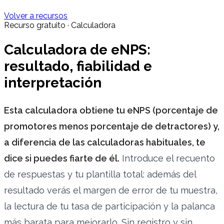
Volver a recursos
Recurso gratuito · Calculadora
Calculadora de eNPS:
resultado, fiabilidad e
interpretación
Esta calculadora obtiene tu eNPS (porcentaje de
promotores menos porcentaje de detractores) y,
a diferencia de las calculadoras habituales, te
dice si puedes fiarte de él.
Introduce el recuento
de respuestas y tu plantilla total: además del
resultado verás el margen de error de tu muestra,
la lectura de tu tasa de participación y la palanca
más barata para mejorarlo. Sin registro y sin