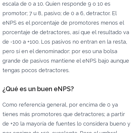
escala de 0 a 10. Quien responde 9 o 10 es
promotor; 7 u 8, pasivo; de 0 a 6, detractor. El
eNPS es el porcentaje de promotores menos el
porcentaje de detractores, así que el resultado va
de -100 a +100. Los pasivos no entran en la resta,
pero sí en el denominador: por eso una bolsa
grande de pasivos mantiene el eNPS bajo aunque
tengas pocos detractores.
¿Qué es un buen eNPS?
Como referencia general, por encima de 0 ya
tienes más promotores que detractores; a partir
de +20 la mayoría de fuentes lo considera bueno y