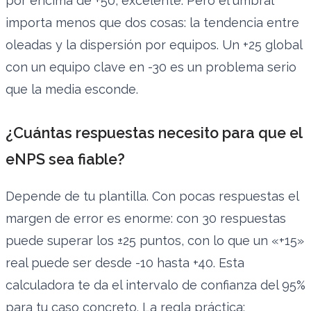
por encima de +50, excelente. Pero el umbral
importa menos que dos cosas: la tendencia entre
oleadas y la dispersión por equipos. Un +25 global
con un equipo clave en -30 es un problema serio
que la media esconde.
¿Cuántas respuestas necesito para que el
eNPS sea fiable?
Depende de tu plantilla. Con pocas respuestas el
margen de error es enorme: con 30 respuestas
puede superar los ±25 puntos, con lo que un «+15»
real puede ser desde -10 hasta +40. Esta
calculadora te da el intervalo de confianza del 95%
para tu caso concreto. La regla práctica: