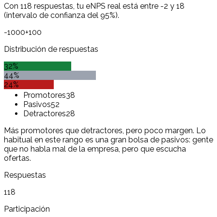
Con
118
respuestas, tu eNPS real está entre
-2
y
18
(intervalo de confianza del 95%).
-100
0
+100
Distribución de respuestas
32%
44%
24%
Promotores
38
Pasivos
52
Detractores
28
Más promotores que detractores, pero poco margen. Lo
habitual en este rango es una gran bolsa de pasivos: gente
que no habla mal de la empresa, pero que escucha
ofertas.
Respuestas
118
Participación