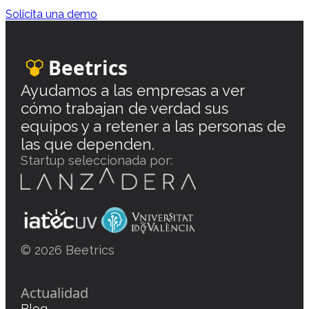
Solicita una demo
Beetrics
Ayudamos a las empresas a ver
cómo trabajan de verdad sus
equipos y a retener a las personas de
las que dependen.
Startup seleccionada por:
© 2026 Beetrics
Actualidad
Blog