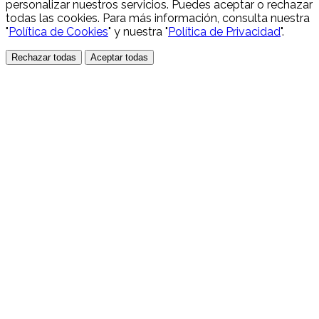
personalizar nuestros servicios. Puedes aceptar o rechazar
todas las cookies. Para más información, consulta nuestra
"
Política de Cookies
" y nuestra "
Política de Privacidad
".
Rechazar todas
Aceptar todas