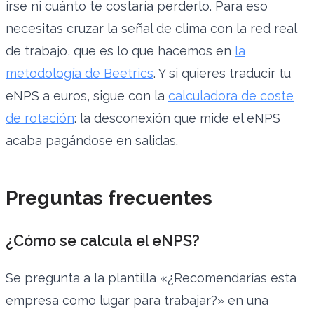
irse ni cuánto te costaría perderlo. Para eso
necesitas cruzar la señal de clima con la red real
de trabajo, que es lo que hacemos en
la
metodología de Beetrics
. Y si quieres traducir tu
eNPS a euros, sigue con la
calculadora de coste
de rotación
: la desconexión que mide el eNPS
acaba pagándose en salidas.
Preguntas frecuentes
¿Cómo se calcula el eNPS?
Se pregunta a la plantilla «¿Recomendarías esta
empresa como lugar para trabajar?» en una