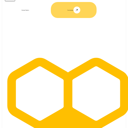
Iniciar Sesión
Contactar